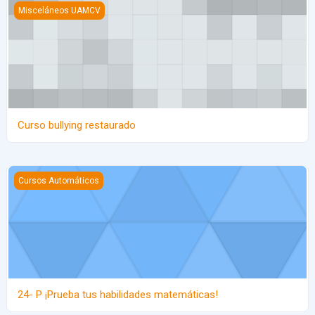
Curso bullying restaurado
Misceláneos UAMCV
Curso bullying restaurado
24- P ¡Prueba tus habilidades matemáticas!
Cursos Automáticos
24- P ¡Prueba tus habilidades matemáticas!