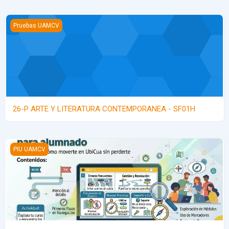
26-P ARTE Y LITERATURA CONTEMPORANEA - SF01H
Pruebas UAMCV
26-P ARTE Y LITERATURA CONTEMPORANEA - SF01H
26-O Ubicua para alumnado
PIU UAMCV