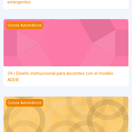
emergentes
24-I Diseño instruccional para docentes con el modelo ADDIE
Cursos Automáticos
24-I Diseño instruccional para docentes con el modelo
ADDIE
24-I Buenas prácticas para la docencia digital
Cursos Automáticos