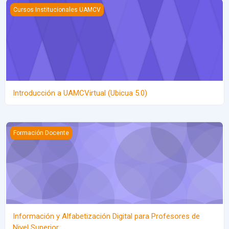
Introducción a UAMCVirtual (Ubicua 5.0)
Cursos Institucionales UAMCV
Introducción a UAMCVirtual (Ubicua 5.0)
Información y Alfabetización Digital para Profesores de Nivel Sup
Formación Docente
Información y Alfabetización Digital para Profesores de
Nivel Superior