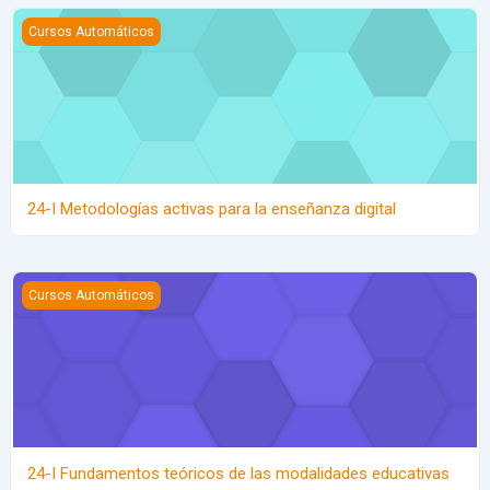
24-I Metodologías activas para la enseñanza digital
Cursos Automáticos
24-I Metodologías activas para la enseñanza digital
24-I Fundamentos teóricos de las modalidades educativas emer
Cursos Automáticos
24-I Fundamentos teóricos de las modalidades educativas