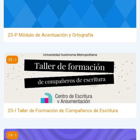
23-P Módulo de Acentuación y Ortografía
25-I Taller de Formación de Compañeros de Escritura
25 - I
25-I Taller de Formación de Compañeros de Escritura
19-I TELECOMUNICACIONES Y CAMBIO TECNOLÓGICO - DE03C
19 - I