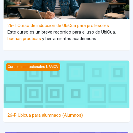
26- I Curso de inducción de UbiCua para profesores
Este curso es un breve recorrido para el uso de UbiCua,
buenas prácticas
y herramientas académicas.
26-P Ubicua para alumnado (Alumnos)
Cursos Institucionales UAMCV
26-P Ubicua para alumnado (Alumnos)