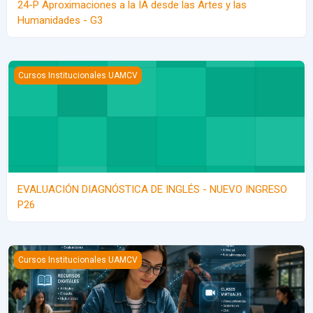
24-P Aproximaciones a la IA desde las Artes y las
Humanidades - G3
EVALUACIÓN DIAGNÓSTICA DE INGLÉS - NUEVO INGRESO P26
Cursos Institucionales UAMCV
EVALUACIÓN DIAGNÓSTICA DE INGLÉS - NUEVO INGRESO
P26
26- I Curso de inducción de UbiCua para profesores
Cursos Institucionales UAMCV