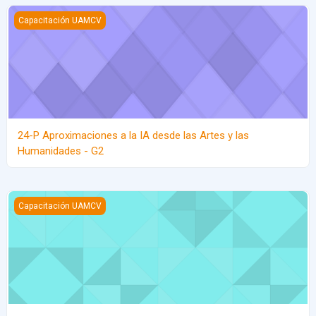
24-P Aproximaciones a la IA desde las Artes y las Humanidades 
Capacitación UAMCV
24-P Aproximaciones a la IA desde las Artes y las
Humanidades - G2
24-P Aproximaciones a la IA desde las Artes y las Humanidades 
Capacitación UAMCV