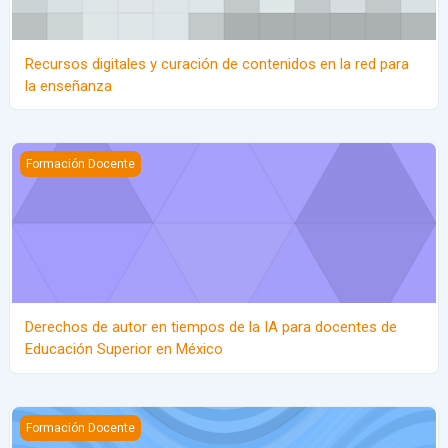
Recursos digitales y curación de contenidos en la red para
la enseñanza
Derechos de autor en tiempos de la IA para docentes de Educaci
Formación Docente
Derechos de autor en tiempos de la IA para docentes de
Educación Superior en México
Fundamentos de la Ciencia de Datos
Formación Docente