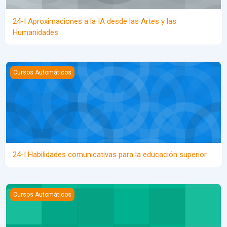
24-I Aproximaciones a la IA desde las Artes y las
Humanidades
24-I Habilidades comunicativas para la educación superior
Cursos Automáticos
24-I Habilidades comunicativas para la educación superior
24-I Machine Learning aplicado a la investigación científica
Cursos Automáticos