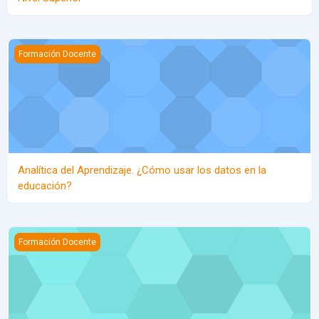
Analítica del Aprendizaje. ¿Cómo usar los datos en la educación
Formación Docente
Analítica del Aprendizaje. ¿Cómo usar los datos en la
educación?
Diseño de experiencias de aprendizaje innovadoras y significativ
Formación Docente