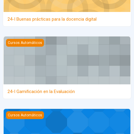
24-I Buenas prácticas para la docencia digital
24-I Gamificación en la Evaluación
Cursos Automáticos
24-I Gamificación en la Evaluación
Pruebas Jitsi
Cursos Automáticos