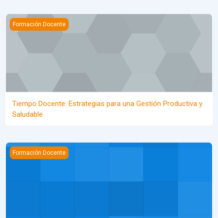
Tiempo Docente: Estrategias para una Gestión Productiva y Salu
Formación Docente
Tiempo Docente: Estrategias para una Gestión Productiva y
Saludable
Buen trato en el aula (autogestivo)
Formación Docente