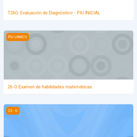
T26O. Evaluación de Diagnóstico - PIU INICIAL
26-O Examen de habilidades matemáticas
PIU UAMCV
26-O Examen de habilidades matemáticas
23-O Módulos: Componentes Lingüísticos
23 - O